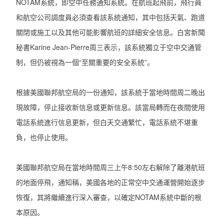
NOTAM系統，即空中任務通知系統。在航班起飛前，飛行員
和航空公司調度員必須查看該系統通知，其中包括天氣、跑道
關閉或施工以及其他可能影響航班的詳細安全信息。白宮新聞
秘書Karine Jean-Pierre周三表示，該系統獨立于空中交通管
制，但仍被視為一個“至關重要的安全系統”。
根據美國聯邦航空局的一份通知，該系統于當地時間周二晚出
現故障，停止接收新信息或更新信息。該當局轉而在夜間使用
電話系統進行信息更新，但白天交通繁忙，電話系統不堪重
負，也停止使用。
美國聯邦航空局在當地時間周三上午8:50左右解除了離港航班
的地面停飛，通知稱，美國各地的正常空中交通運營開始逐步
恢復，其將繼續進行深入審查，以確定NOTAM系統中斷的根
本原因。