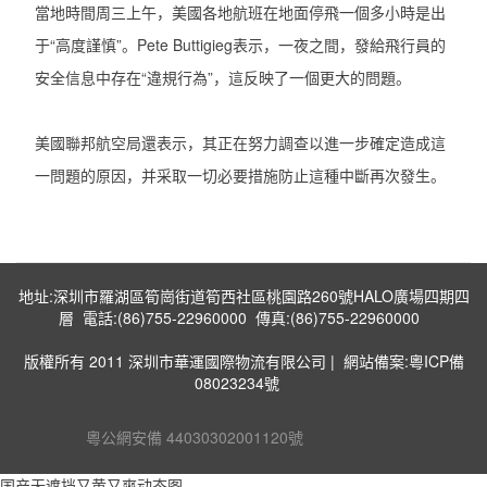
當地時間周三上午，美國各地航班在地面停飛一個多小時是出
于“高度謹慎”。Pete Buttigieg表示，一夜之間，發給飛行員的
安全信息中存在“違規行為”，這反映了一個更大的問題。
美國聯邦航空局還表示，其正在努力調查以進一步確定造成這
一問題的原因，并采取一切必要措施防止這種中斷再次發生。
地址:深圳市羅湖區筍崗街道筍西社區桃園路260號HALO廣場四期四
層 電話:(86)755-22960000 傳真:(86)755-22960000
版權所有 2011 深圳市華運國際物流有限公司 |
網站備案:粵ICP備
08023234號
粵公網安備 44030302001120號
国产无遮挡又黄又爽动态图