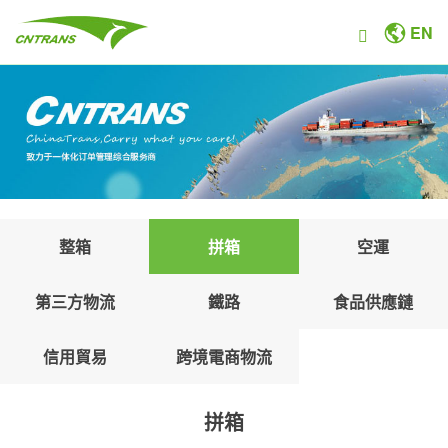
EN
整箱
拼箱
空運
第三方物流
鐵路
食品供應鏈
信用貿易
跨境電商物流
拼箱