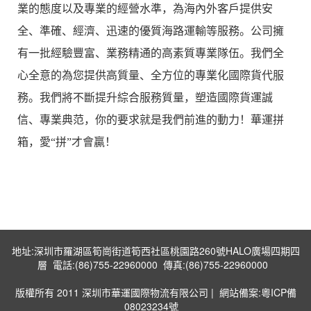
業的態度以及專業的經營水準，為海內外客戶提供安
全、準確、經濟、迅速的優質海路運輸等服務。公司擁
有一批經驗豐富、業務精通的高素質專業隊伍。我們全
心全意的為您提供高質量、全方位的專業化國際貨代服
務。我們將不斷提升綜合服務質量，塑造國際貨運誠
信、專業典范，你的要求就是我們前進的動力！華運拼
箱，愛“拼”才會贏！
地址:深圳市羅湖區筍崗街道筍西社區桃園路260號HALO廣場四期四
層 電話:(86)755-22960000 傳真:(86)755-22960000
版權所有 2011 深圳市華運國際物流有限公司 |
網站備案:粵ICP備
08023234號