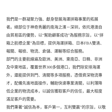
我們是一群凝聚力強、獻身發展海運拼箱事業的拓展
者。總部位于神奇秀麗的南海之濱－深圳，依托港澳自
由貿易區的優勢，以“幫助顧客成功”為服務宗旨，以“拼
箱之航標企業”為目標，提供海運拼箱、日本FBA雙清、
報關、報檢、物流、倉儲、運輸等綜合服務。
部門的主要航線遍及歐洲、美洲、東南亞、日韓、非洲
及中東地區，覆蓋世界300多個港口，我們除安排海運
外，還能提供到門、清關等多項服務，憑借資深物流專
才，配備先進地面操作，輔助快速專業清關，以利薄降
低企業的物流成本，以誠信獲取客戶的信任，最大程度
滿足客戶的需要。
我們秉著“誠信為本，客戶第一，互利雙贏”的宗旨，以敬